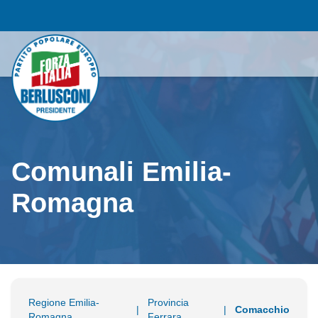
Comunali Emilia-
Romagna
Regione Emilia-
Provincia
|
|
Comacchio
Romagna
Ferrara